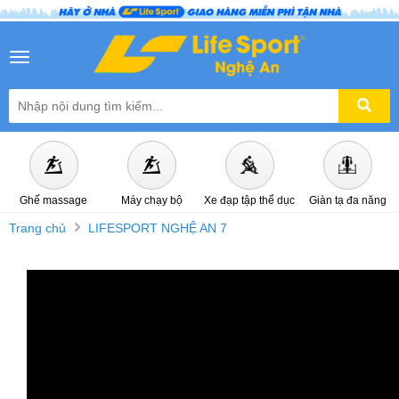
Menu mobile
Ghế massage
Máy chạy bộ
Xe đạp tập thể dục
Giàn tạ đa năng
Trang chủ
LIFESPORT NGHỆ AN 7