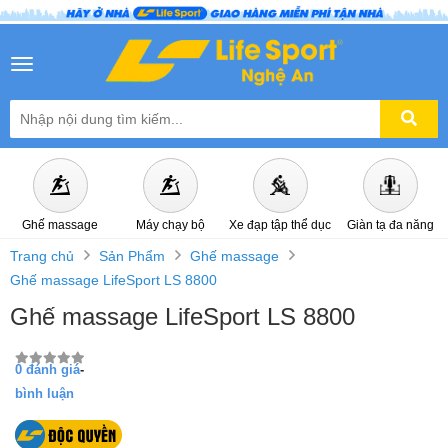
Thông
số
Menu mobile
kĩ
thuật
chi
tiết
Ghế
massage
Ghế massage
Máy chạy bộ
Xe đạp tập thể dục
Giàn tạ đa năng
LifeSport
Trang chủ
Sản Phẩm
Ghế massage
LS
Ghế massage LifeSport LS 8800
8800
Ghế massage LifeSport LS 8800
0 đánh giá
-
bình luận