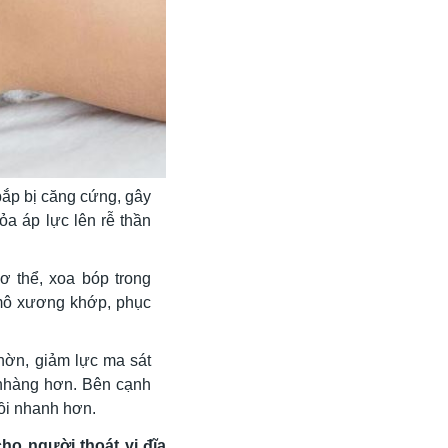
bắp bị căng cứng, gây
a áp lực lên rễ thần
ơ thể, xoa bóp trong
mô xương khớp, phục
hờn, giảm lực ma sát
 nhàng hơn. Bên cạnh
ồi nhanh hơn.
ho người thoát vị đĩa