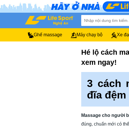
Ghế massage
Máy chạy bộ
Xe đạ
Hé lộ cách ma
xem ngay!
3 cách 
đĩa đệm
Massage cho người b
đúng, chuẩn mới có thể