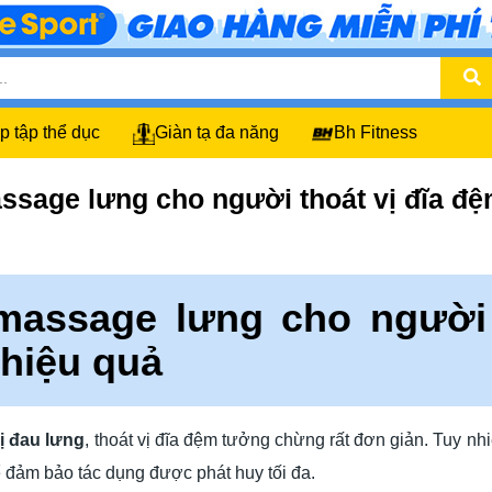
p tập thể dục
Giàn tạ đa năng
Bh Fitness
ssage lưng cho người thoát vị đĩa đệ
massage lưng cho người 
 hiệu quả
ị đau lưng
, thoát vị đĩa đệm tưởng chừng rất đơn giản. Tuy nhi
 đảm bảo tác dụng được phát huy tối đa.