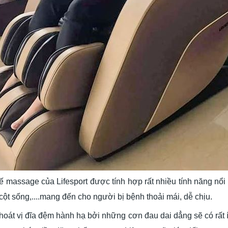
 massage của Lifesport được tính hợp rất nhiều tính năng nổi 
cột sống,....mang đến cho người bị bệnh thoải mái, dễ chịu.
oát vị đĩa đệm hành hạ bởi những cơn đau dai dẳng sẽ có rất ít