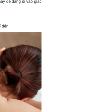
này dễ dàng đi vào giấc
ể đến: