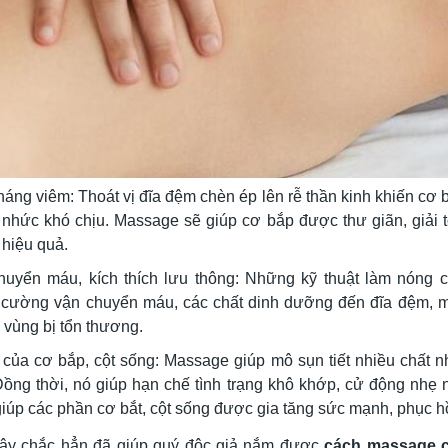
áng viêm: Thoát vị đĩa đệm chèn ép lên rễ thần kinh khiến cơ 
nhức khó chịu. Massage sẽ giúp cơ bắp được thư giãn, giải tỏ
 hiệu quả.
uyển máu, kích thích lưu thông: Những kỹ thuật làm nóng c
 cường vận chuyển máu, các chất dinh dưỡng đến đĩa đệm, 
g vùng bị tổn thương.
của cơ bắp, cột sống: Massage giúp mô sụn tiết nhiều chất n
Đồng thời, nó giúp hạn chế tình trạng khô khớp, cử động nhẹ
iúp các phần cơ bắt, cột sống được gia tăng sức mạnh, phục h
 đây chắc hẳn đã giúp quý độc giả nắm được
cách massage c