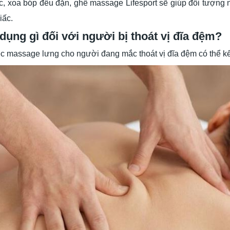
ắc, xoa bóp đều đặn, ghế massage Lifesport sẽ giúp đối tượng 
iấc.
dụng gì đối với người bị thoát vị đĩa đệm?
ệc massage lưng cho người đang mắc thoát vị đĩa đệm có thể k