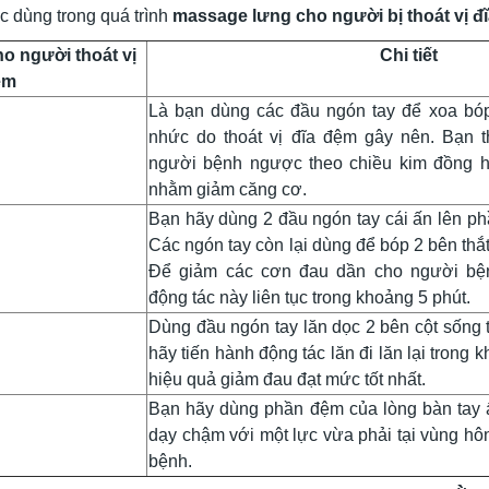
c dùng trong quá trình
massage lưng cho người bị thoát vị đ
o người thoát vị
Chi tiết
ệm
Là bạn dùng các đầu ngón tay để xoa bóp
nhức do thoát vị đĩa đệm gây nên. Bạn 
người bệnh ngược theo chiều kim đồng h
nhằm giảm căng cơ.
Bạn hãy dùng 2 đầu ngón tay cái ấn lên phầ
Các ngón tay còn lại dùng để bóp 2 bên thắt
Để giảm các cơn đau dần cho người bện
động tác này liên tục trong khoảng 5 phút.
Dùng đầu ngón tay lăn dọc 2 bên cột sống 
hãy tiến hành động tác lăn đi lăn lại trong
hiệu quả giảm đau đạt mức tốt nhất.
Bạn hãy dùng phần đệm của lòng bàn tay 
dạy chậm với một lực vừa phải tại vùng hô
bệnh.