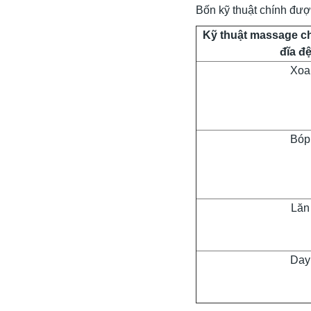
Bốn kỹ thuật chính đượ
Kỹ thuật massage ch
đĩa đ
Xoa
Bóp
Lăn
Day